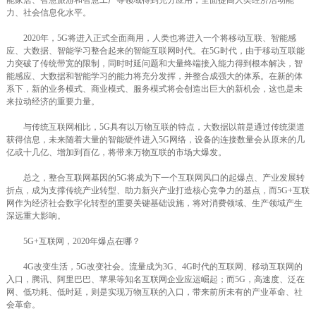
能家居、智慧旅游和智慧工厂等领域得到充分应用，全面提高人类经济活动能
力、社会信息化水平。
2020年，5G将进入正式全面商用，人类也将进入一个将移动互联、智能感
应、大数据、智能学习整合起来的智能互联网时代。在5G时代，由于移动互联能
力突破了传统带宽的限制，同时时延问题和大量终端接入能力得到根本解决，智
能感应、大数据和智能学习的能力将充分发挥，并整合成强大的体系。在新的体
系下，新的业务模式、商业模式、服务模式将会创造出巨大的新机会，这也是未
来拉动经济的重要力量。
与传统互联网相比，5G具有以万物互联的特点，大数据以前是通过传统渠道
获得信息，未来随着大量的智能硬件进入5G网络，设备的连接数量会从原来的几
亿或十几亿、增加到百亿，将带来万物互联的市场大爆发。
总之，整合互联网基因的5G将成为下一个互联网风口的起爆点、产业发展转
折点，成为支撑传统产业转型、助力新兴产业打造核心竞争力的基点，而5G+互联
网作为经济社会数字化转型的重要关键基础设施，将对消费领域、生产领域产生
深远重大影响。
5G+互联网，2020年爆点在哪？
4G改变生活，5G改变社会。流量成为3G、4G时代的互联网、移动互联网的
入口，腾讯、阿里巴巴、苹果等知名互联网企业应运崛起；而5G，高速度、泛在
网、低功耗、低时延，则是实现万物互联的入口，带来前所未有的产业革命、社
会革命。