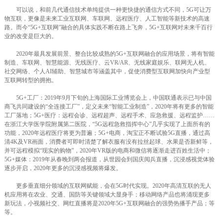
可以说，和前几代通信技术单纯提供一种更快捷的通信方式不同，5G可让万
物互联，更像是未来工业互联网、车联网、远程医疗、人工智能等新技术的高速
路。而今“5G+互联网”融合的具体实践不断在路上飞奔，5G+互联网对未来千百行
业的改变是巨大的。
2020年最具发展前景、整合比较成熟的5G+互联网融合的应用场景，将有智能
制造、车联网、智慧能源、无线医疗、云VR/AR、无线家庭娱乐、联网无人机、
社交网络、个人AI辅助、智慧城市等涵盖其中，促使消费型互联网加快向产业型
互联网转型的拥抱。
5G+工厂：2019年9月下旬的上海国际工业博览会上，中国联通表示已与中国
商飞共同建设的“全连接工厂”，定义未来“智能工业制造”，2020年将有更多的智能
工厂落地；5G+医疗：远程会诊、远程超声、远程手术、应急救援、远程监护……
在浙江大学医学院附属第二医院，“5G远程急救指挥中心”几乎实现了上面所有的
功能，2020年远程医疗将更为普遍；5G+电商，淘宝正不断试验5G直播，通过高
清4K及VR画面，消费者可即时清楚了解衣服有没有拉丝起球、水果是否新鲜等，
并可远程模拟“现实的购物”，2020年VR版的电商和微信将逐渐走进百姓生活中；
5G+媒体：2019年从春晚到两会报道，从世园会到国庆阅兵直播，沉浸感视觉体验
逐步开启，2020年更多的沉浸感视频将爆发。
更多垂直细分领域的互联网赋能，会在5G时代实现。2020年高清互联的无人
机应用将在农业、交通、国防等关键领域大显身手；移动网络产品也将涌现更多
新玩法，小视频社交、网红直播将是2020年5G+互联网融合的强势热播手产品；等
等。