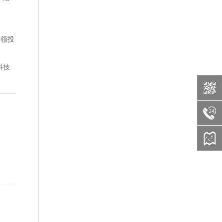
轮领投
科技