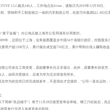
E LLC裁员146人，工作地点在lrvine，遣散日为2019年12月30日。
工程、营销和手工制造独立一体的汽车制造公司，此前万向集团以1.492亿
台“麦子金服”）办公地点被上海市公安局浦东分局查封。
9年，总部位于上海，业务版图覆盖全中国34个省级行政区，控股股东20
用户超1200万人，累计撮合成交超710亿元，累计帮助出借人赚取收益
有限公司发生工商变更，原副董事长任正非退出，此外，原董事长孙亚芳
表人，由田兴普接任，后者为华为北京研发所所长。
实华为的交班已经完成很多年，不是现在才交接班，“公司一直在运转，
化
称“良品铺子”）将于11月28日接受发审会审核。继三只松鼠后，良
，休闲零食行业进入加速资本化阶段。