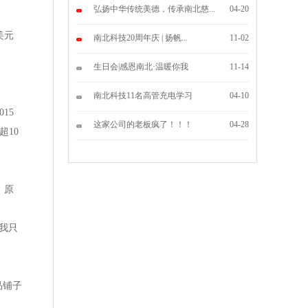
弘扬中华传统美德，传承南北慈...
04-20
2
美元
南北科技20周年庆 | 扬帆...
11-02
3
生日会|感恩南北·温暖你我
11-14
4
南北科技11名高管充电学习
04-10
5
15
这家公司的老板疯了！！！
04-28
6
超10
、原
我只
品铺子