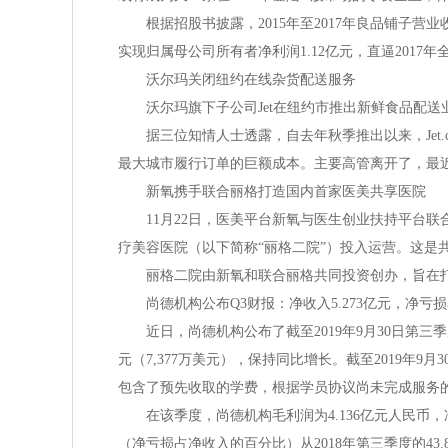
根据招股书披露，2015年至2017年良品铺子营业收入分
实现归属母公司所有者净利润1.12亿元，直逼2017
沃尔玛关闭纽约在线杂货配送服务
沃尔玛旗下子公司Jet在纽约市推出新鲜食品配送
据三位知情人士透露，自去年秋季推出以来，Jet.
最大城市履行订单的巨额成本。主要高管离开了，最
新氧携手联合丽格打造国内首家医美共享医院
11月22日，医美平台新氧与医生创业扶持平台联
疗美容医院（以下简称“丽格二院”）投入运营。这是
丽格二院由新氧和联合丽格共同投资创办，旨在打
尚德机构公布Q3财报：净收入5.273亿元，净亏损率
近日，尚德机构公布了截至2019年9月30日第三季度
元（7,377万美元），保持同比增长。截至2019年9月
包含了预先收取的学费，根据学员协议尚未完成服务
在该季度，尚德机构毛利润为4.136亿元人民币，净亏
（净亏损占净收入的百分比）从2018年第三季度的43.