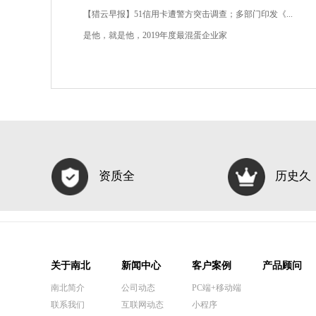
【猎云早报】51信用卡遭警方突击调查；多部门印发《...
是他，就是他，2019年度最混蛋企业家
资质全
历史久
关于南北
新闻中心
客户案例
产品顾问
南北简介
公司动态
PC端+移动端
联系我们
互联网动态
小程序