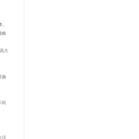
本。
战略
高大
沣扬
，
不同
卡活