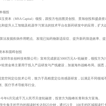
本领投
资本（MSA Capital）领投，跟投方包括图灵创投、景旭创投和盛鼎资
优化和提升人工智能及机器学习算法的技术平台在新药研发中的应用，扩大
能算法发掘疾病作用靶点、发现已知药物新适应症、提升新药筛选效率、提
扬资本和晨晖创投
se（深圳市欢创科技有限公司）宣布完成获近5000万元A+轮融资，领投方为
本轮资金将主要用于投入产品研发与产线建设，加速海外战略布局。据悉
。
一家视觉空间定位技术公司，致力于高精度定位传感器研发，以满足不同领域
测、医疗手术导航等行业。
今年6月完成千万人民币天使轮融资，投资方为险峰长青和东方富海。
生每天的平均的阅读时长达到25分钟，通过21天、100天的区域阅读打