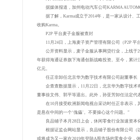
据媒体报道，加州电动汽车公司KARMA AUTOMOTIV
据了解，Karma成立于2014年，是一家从设计、
收购Karma。
P2P 平台麦子金服被查封
11月24日，上海麦子资产管理有限公司（P2P 平
公开资料显示，麦子金服从事网贷行业，上线于200
年获得海通证券旗下海通创新战略投资。至今，累计注册
亿元。
任正非卸任北京华为数字技术有限公司副董事长
企查查数据显示，11月22日，北京华为数字技术
董事徐文伟、郭平等退出。此外，孙亚芳卸任法定代
在10月接受欧洲新闻电视台采访时任正非表示，其
是悬在中间的一个‘傀儡’。不要操心这个问题。”
良品铺子本月28日上会，休闲零食行业加速资本
根据证监会网站显示，良品铺子股份有限公司（以下简
或将成为又一家在2019年登陆A股市场的零食企业