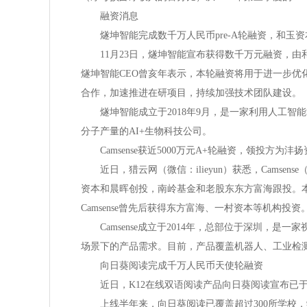
融资消息
燧坤智能完成数千万人民币pre-A轮融资，和玉资
11月23日，燧坤智能宣布获得数千万元融资，由和玉
燧坤智能CEO曾亥年表示，本轮融资将用于进一步
合作，加速推进在研项目，持续加强技术团队建设。
燧坤智能成立于2018年9月，是一家利用人工智
分子产量的AI+生物科技公司。
Camsense获近5000万元A+轮融资，领投方为沣
近日，猎云网（微信：ilieyun）获悉，Camsen
资本和晨晖创投，南岭基金和老股东东方富海跟投。
Camsense曾先后获得东方富海、一村资本等机构投资
Camsense成立于2014年，总部位于深圳，是
场景下的产品需求。目前，产品覆盖机器人、工业检
向日葵阅读完成千万人民币天使轮融资
近日，K12在线双语阅读产品向日葵阅读宣布已于
上线半年来，向日葵阅读已覆盖超过300所学校，学