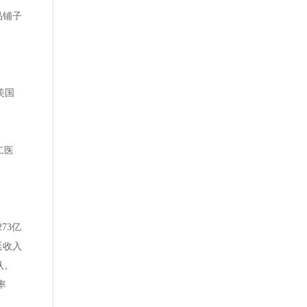
品铺子
美国
二医
73亿
延收入
认。
率