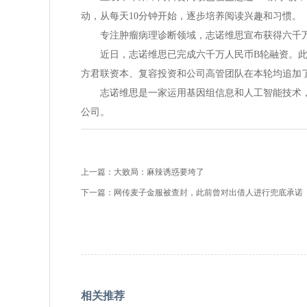
动，从每天10分钟开始，逐步培养阅读兴趣和习惯。
专注肿瘤病理诊断领域，志诺维思宣布获得六千万
近日，志诺维思已完成六千万人民币B轮融资。此
方君联资本、复容投资和公司高管团队在本轮均追加
志诺维思是一家运用基因组信息和人工智能技术，
公司。
上一篇：
大败局：麻辣诱惑要垮了
下一篇：
网传麦子金服被查封，此前曾对出借人进行兜底承诺
相关推荐