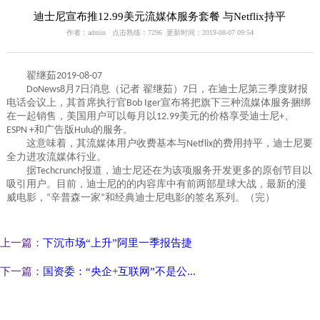
迪士尼宣布推12.99美元流媒体服务套餐 与Netflix持平
作者：admin 点击熟练：7296 更新时间：2019-08-07 09:54
翟继茹
2019-08-07
月
日消息（记者 翟继茹）
日，在迪士尼第三季度财报
DoNews8
7
7
电话会议上，其首席执行官
宣布将把旗下三种流媒体服务捆绑
Bob Iger
在一起销售，美国用户可以每月以
美元的价格享受迪士尼
、
12.99
+
和广告版
的服务。
ESPN +
Hulu
这意味着，其流媒体用户收费基本与
的费用持平，迪士尼要
Netflix
全力进攻流媒体行业。
据
报道，迪士尼还在为该项服务开发更多的原创节目以
Techcrunch
吸引用户。目前，迪士尼的的内容库中有前两部星球大战，最新的漫
威电影，
辛普森一家
和经典迪士尼电影的签名系列。（完）
“
”
上一篇：
下沉市场“上升”阿里一季报告捷
下一篇：
国资委：“央企+互联网”不是公...